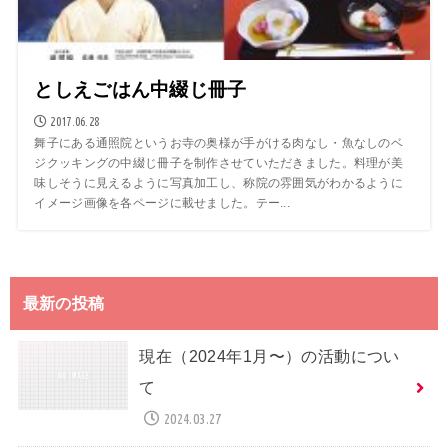
としえごはん中綴じ冊子
2017.06.28
舞子にある通照院というお寺の奥様が手がける肉なし・魚なしのベ
ジクッキングの中綴じ冊子を制作させていただきました。料理が美
味しそうに見えるように写真加工し、称院の雰囲気がわかるように
イメージ画像を各ページに載せました。テー...
最新の投稿
現在（2024年1月〜）の活動につい
て
2024.03.27