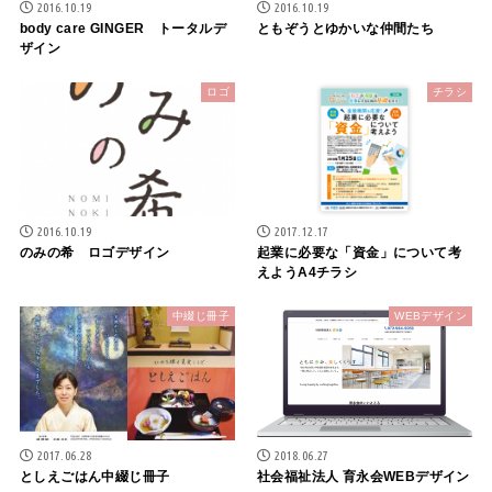
2016.10.19
2016.10.19
body care GINGER トータルデ
ともぞうとゆかいな仲間たち
ザイン
ロゴ
チラシ
2016.10.19
2017.12.17
のみの希 ロゴデザイン
起業に必要な「資金」について考
えようA4チラシ
中綴じ冊子
WEBデザイン
2017.06.28
2018.06.27
としえごはん中綴じ冊子
社会福祉法人 育永会WEBデザイン