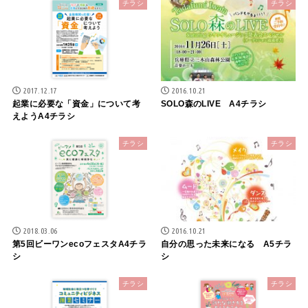
チラシ
チラシ
2017.12.17
2016.10.21
起業に必要な「資金」について考
SOLO森のLIVE A4チラシ
えようA4チラシ
チラシ
チラシ
2018.03.06
2016.10.21
第5回ビーワンecoフェスタA4チラ
自分の思った未来になる A5チラ
シ
シ
チラシ
チラシ