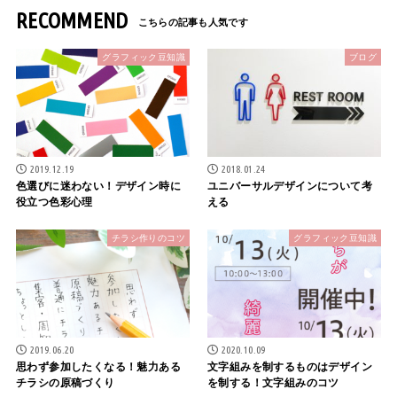
RECOMMEND
グラフィック豆知識
ブログ
2019.12.19
2018.01.24
色選びに迷わない！デザイン時に
ユニバーサルデザインについて考
役立つ色彩心理
える
チラシ作りのコツ
グラフィック豆知識
2019.06.20
2020.10.09
思わず参加したくなる！魅力ある
文字組みを制するものはデザイン
チラシの原稿づくり
を制する！文字組みのコツ