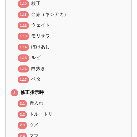
校正
1.10
金赤（キンアカ）
1.11
ウェイト
1.12
モリサワ
1.13
ぼけあし
1.14
ルビ
1.15
白抜き
1.16
ベタ
1.17
修正指示時
2
赤入れ
2.1
トル・トリ
2.2
ツメ
2.3
ママ
2.4