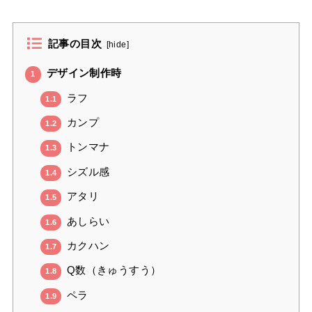
記事の目次
[
hide
]
デザイン制作時
1
ラフ
1.1
カンプ
1.2
トンマナ
1.3
シズル感
1.4
アタリ
1.5
あしらい
1.6
カクハン
1.7
Q数（きゅうすう）
1.8
ペラ
1.9