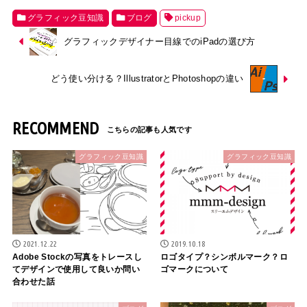
グラフィック豆知識
ブログ
pickup
グラフィックデザイナー目線でのiPadの選び方
どう使い分ける？IllustratorとPhotoshopの違い
RECOMMEND
グラフィック豆知識
グラフィック豆知識
2021.12.22
2019.10.18
Adobe Stockの写真をトレースし
ロゴタイプ？シンボルマーク？ロ
てデザインで使用して良いか問い
ゴマークについて
合わせた話